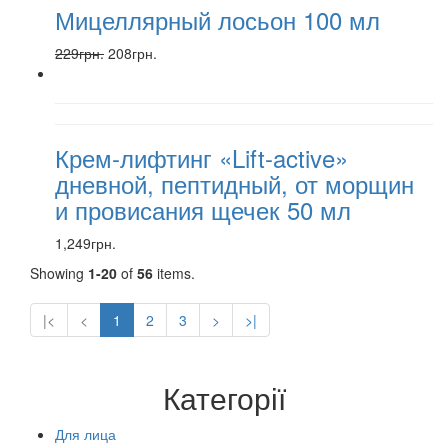
Мицеллярный лосьон 100 мл
229грн.
208грн.
Крем-лифтинг «Lift-active»
дневной, пептидный, от морщин
и провисания щечек 50 мл
1,249грн.
Showing
1-20
of
56
items.
|<
<
1
2
3
>
>|
Категорії
Для лица