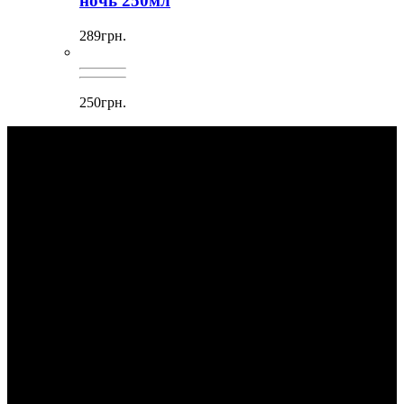
ночь 250мл
289грн.
250грн.