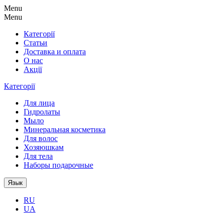
Menu
Menu
Категорії
Статьи
Доставка и оплата
О нас
Акції
Категорії
Для лица
Гидролаты
Мыло
Минеральная косметика
Для волос
Хозяюшкам
Для тела
Наборы подарочные
Язык
RU
UA