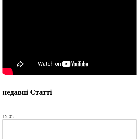
недавні
Статті
15
05